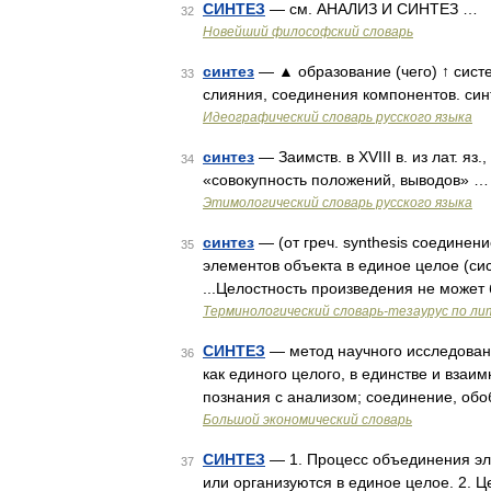
СИНТЕЗ
— см. АНАЛИЗ И СИНТЕЗ …
32
Новейший философский словарь
синтез
— ▲ образование (чего) ↑ сист
33
слияния, соединения компонентов. син
Идеографический словарь русского языка
синтез
— Заимств. в XVIII в. из лат. яз.
34
«совокупность положений, выводов» …
Этимологический словарь русского языка
синтез
— (от греч. synthesis соедине
35
элементов объекта в единое целое (сис
...Целостность произведения не может
Терминологический словарь-тезаурус по л
СИНТЕЗ
— метод научного исследовани
36
как единого целого, в единстве и взаим
познания с анализом; соединение, об
Большой экономический словарь
СИНТЕЗ
— 1. Процесс объединения эле
37
или организуются в единое целое. 2. 