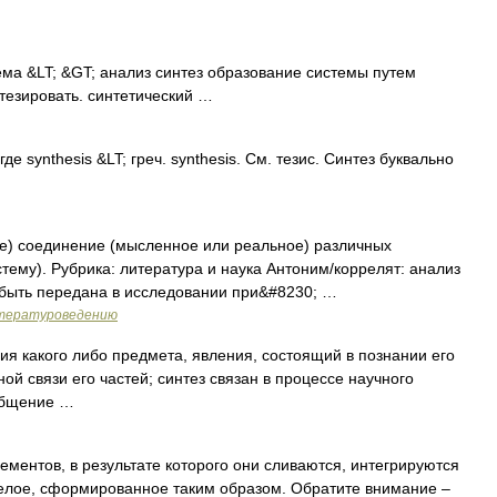
ема &LT; &GT; анализ синтез образование системы путем
тезировать. синтетический …
, где synthesis &LT; греч. synthesis. См. тезис. Синтез буквально
ние) соединение (мысленное или реальное) различных
тему). Рубрика: литература и наука Антоним/коррелят: анализ
 быть передана в исследовании при&#8230; …
итературоведению
я какого либо предмета, явления, состоящий в познании его
ной связи его частей; синтез связан в процессе научного
общение …
ментов, в результате которого они сливаются, интегрируются
Целое, сформированное таким образом. Обратите внимание –