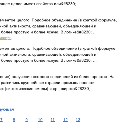
ающее целое имеет свойства или&#8230; …
ментое целого. Подобное объединение (в краткой формуле,
венной активности, сравнивающей, объединяющей и
 более простую и более ясную. В логике&#8230; …
словарь
ментов целого. Подобное объединение (в краткой формуле,
венной активности, сравнивающей, объединяющей и
 более простую и более ясную. В логике&#8230; …
нение) получение сложных соединений из более простых. На
 и развились крупнейшие отрасли промышленности
х (синтетические смолы) и др., широко&#8230; …
дующая
→
7
8
9
10
11
12
13