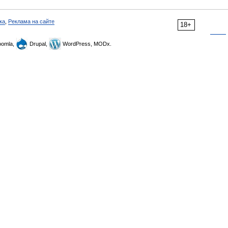
ка
,
Реклама на сайте
18+
omla,
Drupal,
WordPress, MODx.