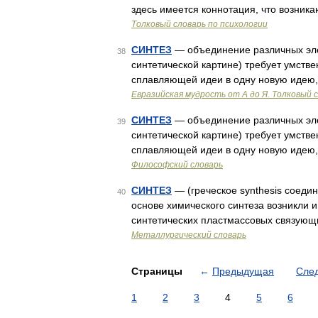
здесь имеется коннотация, что возник
Толковый словарь по психологии
СИНТЕЗ
— объединение различных эле
38
синтетической картине) требует умст
сплавляющей идеи в одну новую идею,
Евразийская мудрость от А до Я. Толковый 
СИНТЕЗ
— объединение различных эле
39
синтетической картине) требует умст
сплавляющей идеи в одну новую идею,
Философский словарь
СИНТЕЗ
— (греческое synthesis соеди
40
основе химического синтеза возникли
синтетических пластмассовых связующи
Металлургический словарь
Страницы
←
Предыдущая
Сле
1
2
3
4
5
6