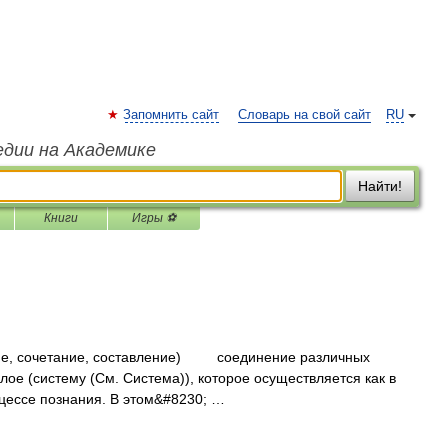
Запомнить сайт
Словарь на свой сайт
RU
едии на Академике
Найти!
Книги
Игры ⚽
ение, сочетание, составление) соединение различных
лое (систему (См. Система)), которое осуществляется как в
оцессе познания. В этом&#8230; …